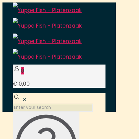
0
€ 0,00
✕