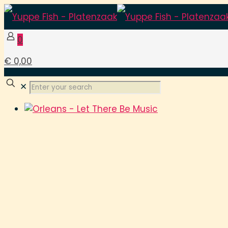
0
€ 0,00
✕