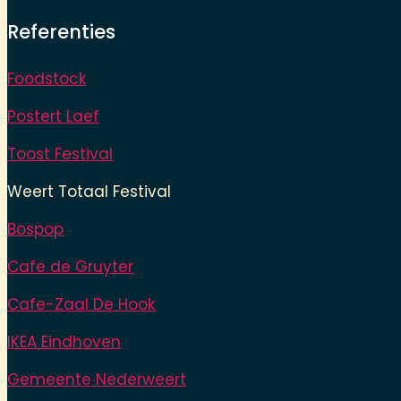
Referenties
Foodstock
Postert Laef
Toost Festival
Weert Totaal Festival
Bospop
Cafe de Gruyter
Cafe-Zaal De Hook
IKEA Eindhoven
Gemeente Nederweert