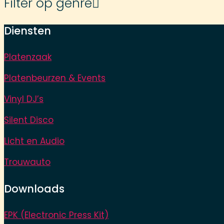
Filter op genre
Diensten
Platenzaak
Platenbeurzen & Events
Vinyl DJ’s
Silent Disco
Licht en Audio
Trouwauto
Downloads
EPK (Electronic Press Kit)